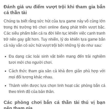
Đánh giá ưu điểm vượt trội khi tham gia bắn
cá thần tài
Chúng ta biết rằng sức hút của tựa game này vô cùng lớn
trong thị trường trò chơi online đang phát triển vượt bậc.
Các siêu phẩm bắn cá ra đời liên tục khiến việc cạnh tranh
trở nên gay gắt hơn. Tuy nhiên, lý do khiến tựa game bắn
cá này vẫn có sức hút vượt trội bởi những lý do như sau:
Đa dạng các loài sinh vật biển mang đến trải nghiệm
tươi mới cho người chơi.
Cách thức tham gia săn cá khá đơn giản phù hợp với
mọi đối tượng khác nhau.
Thành viên được lựa chọn linh hoạt các phòng bắn cá
theo trình độ của bản thân.
Các phòng chơi bắn cá thần tài thú vị bạn
nên tham gia