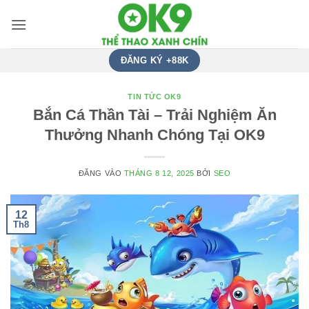
Bỏ
qua
nội
dung
ĐĂNG KÝ +88K
TIN TỨC OK9
Bắn Cá Thần Tài – Trải Nghiệm Ăn
Thưởng Nhanh Chóng Tại OK9
ĐĂNG VÀO
THÁNG 8 12, 2025
BỞI
SEO
12
Th8