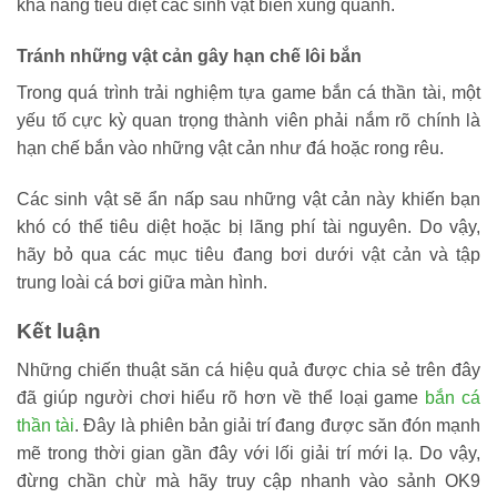
khả năng tiêu diệt các sinh vật biển xung quanh.
Tránh những vật cản gây hạn chế lôi bắn
Trong quá trình trải nghiệm tựa game
bắn cá thần tài
, một
yếu tố cực kỳ quan trọng thành viên phải nắm rõ chính là
hạn chế bắn vào những vật cản như đá hoặc rong rêu.
Các sinh vật sẽ ẩn nấp sau những vật cản này khiến bạn
khó có thể tiêu diệt hoặc bị lãng phí tài nguyên. Do vậy,
hãy bỏ qua các mục tiêu đang bơi dưới vật cản và tập
trung loài cá bơi giữa màn hình.
Kết luận
Những chiến thuật săn cá hiệu quả được chia sẻ trên đây
đã giúp người chơi hiểu rõ hơn về thể loại game
bắn cá
thần tài
. Đây là phiên bản giải trí đang được săn đón mạnh
mẽ trong thời gian gần đây với lối giải trí mới lạ. Do vậy,
đừng chần chừ mà hãy truy cập nhanh vào sảnh OK9