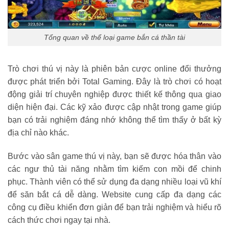
Tổng quan về thể loại game bắn cá thần tài
Trò chơi thú vị này là phiên bản cược online đổi thưởng
được phát triển bởi Total Gaming. Đây là trò chơi có hoạt
động giải trí chuyên nghiệp được thiết kế thông qua giao
diện hiện đại. Các kỹ xảo được cập nhật trong game giúp
bạn có trải nghiệm đáng nhớ không thể tìm thấy ở bất kỳ
địa chỉ nào khác.
Bước vào sân game thú vị này, bạn sẽ được hóa thân vào
các ngư thủ tài năng nhằm tìm kiếm con mồi để chinh
phục. Thành viên có thể sử dụng đa dạng nhiều loại vũ khí
để săn bắt cá dễ dàng. Website cung cấp đa dạng các
công cụ điều khiển đơn giản để bạn trải nghiệm và hiểu rõ
cách thức chơi ngay tại nhà.