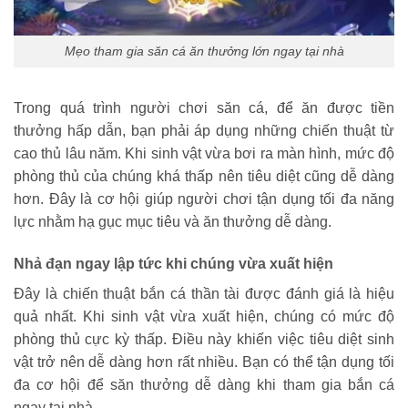
Mẹo tham gia săn cá ăn thưởng lớn ngay tại nhà
Trong quá trình người chơi săn cá, để ăn được tiền
thưởng hấp dẫn, bạn phải áp dụng những chiến thuật từ
cao thủ lâu năm. Khi sinh vật vừa bơi ra màn hình, mức độ
phòng thủ của chúng khá thấp nên tiêu diệt cũng dễ dàng
hơn. Đây là cơ hội giúp người chơi tận dụng tối đa năng
lực nhằm hạ gục mục tiêu và ăn thưởng dễ dàng.
Nhả đạn ngay lập tức khi chúng vừa xuất hiện
Đây là chiến thuật
bắn cá thần tài
được đánh giá là hiệu
quả nhất. Khi sinh vật vừa xuất hiện, chúng có mức độ
phòng thủ cực kỳ thấp. Điều này khiến việc tiêu diệt sinh
vật trở nên dễ dàng hơn rất nhiều. Bạn có thể tận dụng tối
đa cơ hội để săn thưởng dễ dàng khi tham gia bắn cá
ngay tại nhà.