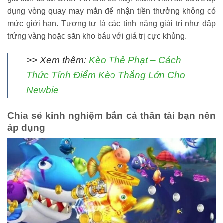
dụng vòng quay may mắn để nhận tiền thưởng không có
mức giới hạn. Tương tự là các tính năng giải trí như đập
trứng vàng hoặc săn kho báu với giá trị cực khủng.
>> Xem thêm:
Kèo Thẻ Phạt – Cách
Thức Tính Điểm Kèo Thắng Lớn Cho
Newbie
Chia sẻ kinh nghiệm bắn cá thần tài bạn nên
áp dụng