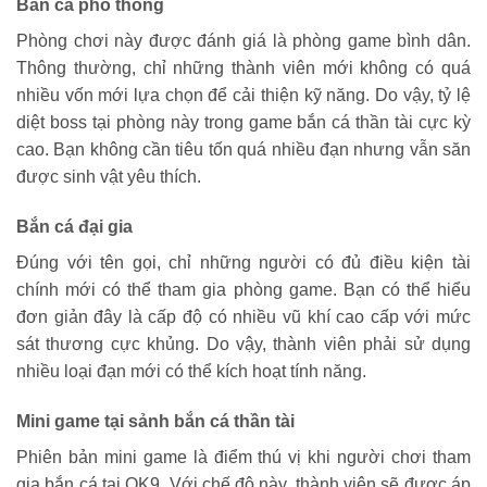
Bắn cá phổ thông
Phòng chơi này được đánh giá là phòng game bình dân.
Thông thường, chỉ những thành viên mới không có quá
nhiều vốn mới lựa chọn để cải thiện kỹ năng. Do vậy, tỷ lệ
diệt boss tại phòng này trong game
bắn cá thần tài
cực kỳ
cao. Bạn không cần tiêu tốn quá nhiều đạn nhưng vẫn săn
được sinh vật yêu thích.
Bắn cá đại gia
Đúng với tên gọi, chỉ những người có đủ điều kiện tài
chính mới có thể tham gia phòng game. Bạn có thể hiểu
đơn giản đây là cấp độ có nhiều vũ khí cao cấp với mức
sát thương cực khủng. Do vậy, thành viên phải sử dụng
nhiều loại đạn mới có thể kích hoạt tính năng.
Mini game tại sảnh bắn cá thần tài
Phiên bản mini game là điểm thú vị khi người chơi tham
gia bắn cá tại OK9. Với chế độ này, thành viên sẽ được áp