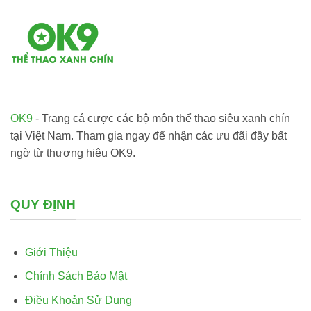
OK9
- Trang cá cược các bộ môn thể thao siêu xanh chín
tại Việt Nam. Tham gia ngay để nhận các ưu đãi đầy bất
ngờ từ thương hiệu OK9.
QUY ĐỊNH
Giới Thiệu
Chính Sách Bảo Mật
Điều Khoản Sử Dụng