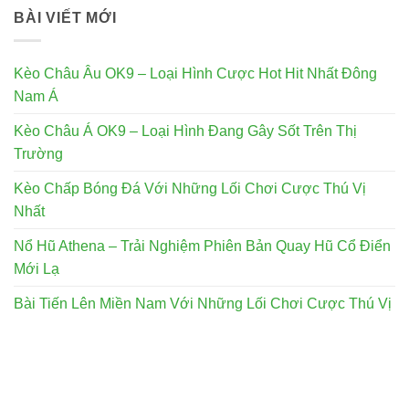
BÀI VIẾT MỚI
Kèo Châu Âu OK9 – Loại Hình Cược Hot Hit Nhất Đông
Nam Á
Kèo Châu Á OK9 – Loại Hình Đang Gây Sốt Trên Thị
Trường
Kèo Chấp Bóng Đá Với Những Lối Chơi Cược Thú Vị
Nhất
Nổ Hũ Athena – Trải Nghiệm Phiên Bản Quay Hũ Cổ Điển
Mới Lạ
Bài Tiến Lên Miền Nam Với Những Lối Chơi Cược Thú Vị