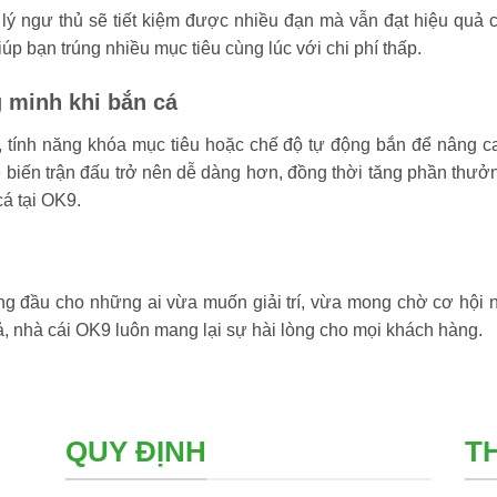
 lý ngư thủ sẽ tiết kiệm được nhiều đạn mà vẫn đạt hiệu quả c
iúp bạn trúng nhiều mục tiêu cùng lúc với chi phí thấp.
 minh khi bắn cá
 tính năng khóa mục tiêu hoặc chế độ tự động bắn để nâng ca
ẽ biến trận đấu trở nên dễ dàng hơn, đồng thời tăng phần thư
cá tại OK9.
ng đầu cho những ai vừa muốn giải trí, vừa mong chờ cơ hội 
uả, nhà cái OK9 luôn mang lại sự hài lòng cho mọi khách hàng.
QUY ĐỊNH
T