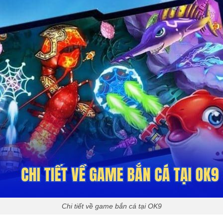
Chi tiết về game bắn cá tại OK9