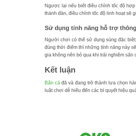
Ngược lại nếu biết điều chỉnh tốc độ hợp
thành đàn, điều chỉnh tốc độ linh hoạt sẽ g
Sử dụng tính năng hỗ trợ thông
Người chơi có thể sử dụng súng đặc biệt,
đúng thời điểm thì những tính năng này s
gia không nên bỏ qua khi trải nghiệm săn 
Kết luận
Bắn cá
đã và đang trở thành lựa chọn hà
luật chơi dễ hiểu đến các bí quyết hiệu q