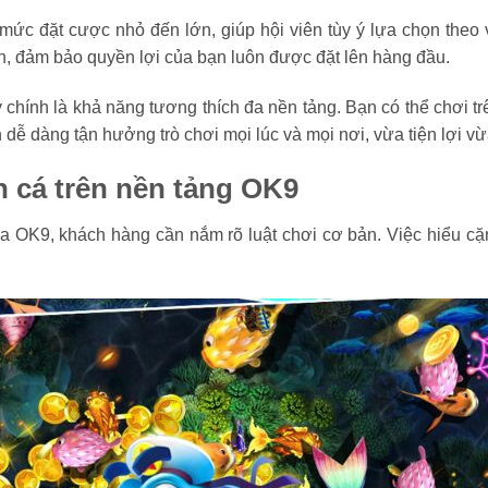
mức đặt cược nhỏ đến lớn, giúp hội viên tùy ý lựa chọn theo 
ch, đảm bảo quyền lợi của bạn luôn được đặt lên hàng đầu.
chính là khả năng tương thích đa nền tảng. Bạn có thể chơi trê
 dễ dàng tận hưởng trò chơi mọi lúc và mọi nơi, vừa tiện lợi vừ
 cá trên nền tảng OK9
a OK9, khách hàng cần nắm rõ luật chơi cơ bản. Việc hiểu cặn