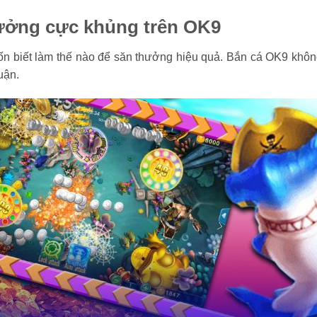
hưởng cực khủng trên OK9
ốn biết làm thế nào để săn thưởng hiệu quả.
Bắn cá
OK9 không
uận.