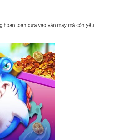
 hoàn toàn dựa vào vận may mà còn yêu