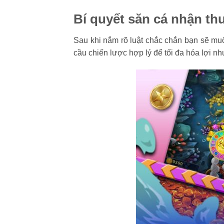
Bí quyết săn cá nhận t
Sau khi nắm rõ luật chắc chắn bạn sẽ mu
cầu chiến lược hợp lý để tối đa hóa lợi nh