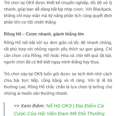
Trò chơi tại OK9 được thiết kế chuyên nghiệp, tốc độ xử lý
nhanh, giúp bạn dễ dàng bắt kịp nhịp cược. Với Blackjack,
không chỉ may mắn mà kỹ năng phân tích cũng quyết định
phần lớn cơ hội chiến thắng.
Rồng Hổ – Cược nhanh, giành thắng lớn
Rồng Hổ nổi bật với sự đơn giản và tốc độ nhanh chóng,
rất phù hợp với những người yêu thích sự gọn gàng. Chỉ
cần chọn cửa Rồng, Hổ hoặc Hòa và chờ kết quả lật bài,
người chơi đã có thể biết ngay mình thắng hay thua.
Trò chơi này tại OK9 luôn giữ được sự kịch tính nhờ cách
chia bài trực tiếp, công bằng và rõ ràng. Với tỷ lệ trả
thưởng cao, Rồng Hổ chắc chắn là lựa chọn lý tưởng cho
những ai muốn săn thưởng nhanh.
>> Xem thêm:
Nổ Hũ OK9 | Địa Điểm Cá
Cược Của Hội Viên Đam Mê Đổi Thưởng