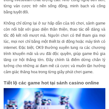
từng ván cược trở nên sống động, minh bạch và công
bằng tuyệt đối.
Không chỉ dừng lại ở sự hấp dẫn của trò chơi, sảnh game
còn nổi bật với giao diện thân thiện, thao tác dễ dàng và
tốc độ kết nối mượt mà. Người chơi có thể tham gia mọi
lúc, mọi nơi chỉ bằng một thiết bị di động hoặc máy tính có
internet. Đặc biệt, OK9 thường xuyên tung ra các chương
trình khuyến mãi và ưu đãi độc quyền, giúp game thủ gia
tăng cơ hội thắng lớn. Đây chính là điểm dừng chân lý
tưởng cho những ai đam mê cá cược và muốn tận hưởng
cảm giác thăng hoa trong từng giây phút chơi game.
Tiết lộ các game hot tại sảnh casino online