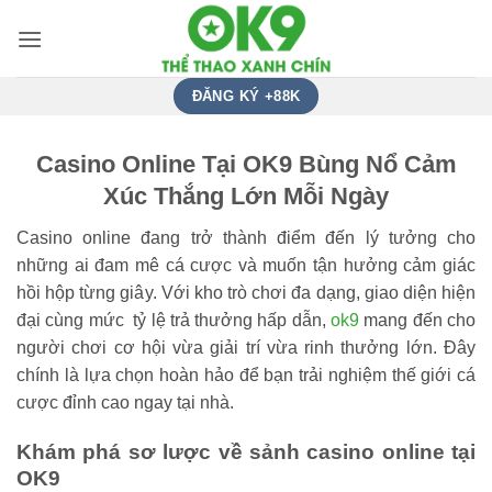
Bỏ
qua
nội
dung
ĐĂNG KÝ +88K
Casino Online Tại OK9 Bùng Nổ Cảm
Xúc Thắng Lớn Mỗi Ngày
Casino online
đang trở thành điểm đến lý tưởng cho
những ai đam mê cá cược và muốn tận hưởng cảm giác
hồi hộp từng giây. Với kho trò chơi đa dạng, giao diện hiện
đại cùng mức tỷ lệ trả thưởng hấp dẫn,
ok9
mang đến cho
người chơi cơ hội vừa giải trí vừa rinh thưởng lớn. Đây
chính là lựa chọn hoàn hảo để bạn trải nghiệm thế giới cá
cược đỉnh cao ngay tại nhà.
Khám phá sơ lược về sảnh casino online tại
OK9