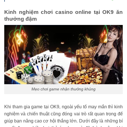
Kinh nghiệm chơi casino online tại OK9 ăn
thưởng đậm
Mẹo chơi game nhận thưởng khủng
Khi tham gia game tại OK9, ngoài yếu tố may mắn thì kinh
nghiệm và chiến thuật cũng đóng vai trò rất quan trọng để
giúp bạn nâng cao cơ hội thắng lớn. Dưới đây là những bí