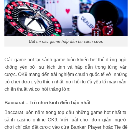
Bật mí các game hấp dẫn tại sảnh cược
Các game hot tại sảnh game luôn khiến bet thủ đứng ngồi
không yên bởi sự kịch tính và hấp dẫn trong từng ván
cược. OK9 mang đến trải nghiệm chuẩn quốc tế với những
trò chơi được yêu thích nhất, nơi hội tụ đủ yếu tố may mắn,
chiến thuật và cơ hội thắng lớn:
Baccarat – Trò chơi kinh điển bậc nhất
Baccarat luôn nằm trong top đầu những game hot nhất tại
sảnh
casino online
OK9. Với luật chơi đơn giản, người
chơi chỉ cần đặt cược vào cửa Banker, Player hoặc Tie để