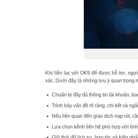
Khi liên lạc với OK9 để được hỗ trợ, ngườ
xác. Dưới đây là những lưu ý quan trọng 
Chuẩn bị đầy đủ thông tin tài khoản, b
Trình bày vấn đề rõ ràng, chi tiết và ng
Nếu liên quan đến giao dịch nạp rút, c
Lựa chọn kênh
liên hệ
phù hợp với tình 
Giữ thái độ lịch sự, hợp tác và kiên nhẫ