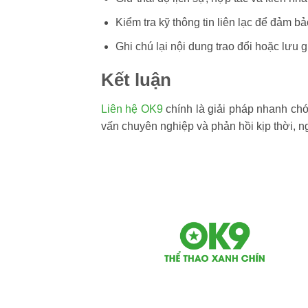
Kiểm tra kỹ thông tin liên lạc để đảm b
Ghi chú lại nội dung trao đổi hoặc lưu 
Kết luận
Liên hệ
OK9
chính là giải pháp nhanh chó
vấn chuyên nghiệp và phản hồi kịp thời, n