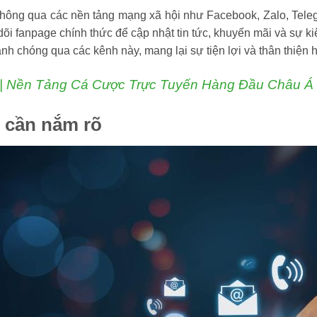
hông qua các nền tảng mạng xã hội như Facebook, Zalo, Teleg
 dõi fanpage chính thức để cập nhật tin tức, khuyến mãi và sự 
h chóng qua các kênh này, mang lại sự tiện lợi và thân thiện 
 | Nền Tảng Cá Cược Trực Tuyến Hàng Đầu Châu Á
m cần nắm rõ