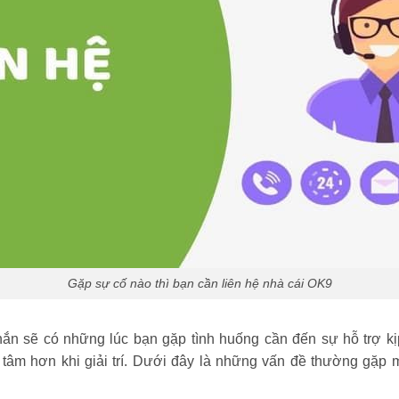
Gặp sự cố nào thì bạn cần liên hệ nhà cái OK9
hắn sẽ có những lúc bạn gặp tình huống cần đến sự hỗ trợ kịp
âm hơn khi giải trí. Dưới đây là những vấn đề thường gặp m