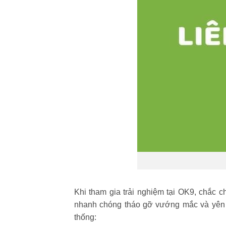
Khi tham gia trải nghiệm tại OK9, chắc c
nhanh chóng tháo gỡ vướng mắc và yên t
thống: