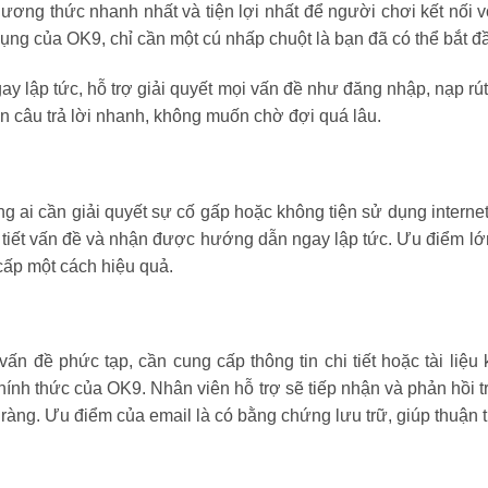
hương thức nhanh nhất và tiện lợi nhất để người chơi kết nối v
dụng của OK9, chỉ cần một cú nhấp chuột là bạn đã có thể bắt đ
y lập tức, hỗ trợ giải quyết mọi vấn đề như đăng nhập, nạp rút 
n câu trả lời nhanh, không muốn chờ đợi quá lâu.
g ai cần giải quyết sự cố gấp hoặc không tiện sử dụng internet.
hi tiết vấn đề và nhận được hướng dẫn ngay lập tức. Ưu điểm lớn
 cấp một cách hiệu quả.
ấn đề phức tạp, cần cung cấp thông tin chi tiết hoặc tài liệu
chính thức của OK9. Nhân viên hỗ trợ sẽ tiếp nhận và phản hồi 
àng. Ưu điểm của email là có bằng chứng lưu trữ, giúp thuận ti