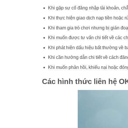
Khi gặp sự cố đăng nhập tài khoản, chẳ
Khi thực hiện giao dịch nạp tiền hoặc 
Khi tham gia trò chơi nhưng bị gián đoạ
Khi muốn được tư vấn chi tiết về các c
Khi phát hiện dấu hiệu bất thường về b
Khi cần hướng dẫn chi tiết về cách đăng
Khi muốn phản hồi, khiếu nại hoặc đóng
Các hình thức liên hệ O