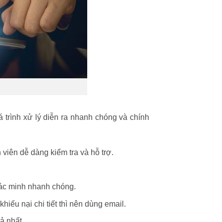
á trình xử lý diễn ra nhanh chóng và chính
viên dễ dàng kiểm tra và hỗ trợ.
xác minh nhanh chóng.
hiếu nại chi tiết thì nên dùng email.
ả nhất.