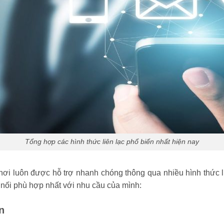
Tổng hợp các hình thức liên lạc phổ biến nhất hiện nay
chơi luôn được hỗ trợ nhanh chóng thông qua nhiều hình thức l
 nối phù hợp nhất với nhu cầu của mình:
n