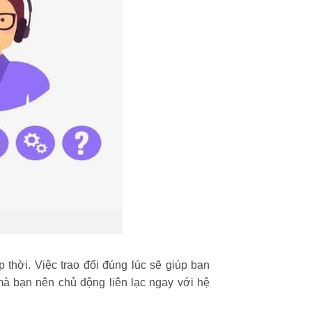
 thời. Việc trao đổi đúng lúc sẽ giúp bạn
à bạn nên chủ động liên lạc ngay với hệ