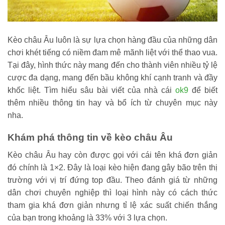
Kèo châu Âu
luôn là sự lựa chọn hàng đầu của những dân
chơi khét tiếng có niềm đam mê mãnh liệt với thể thao vua.
Tại đây, hình thức này mang đến cho thành viên nhiều tỷ lệ
cược đa dạng, mang đến bầu không khí cạnh tranh và đầy
khốc liệt. Tìm hiểu sâu bài viết của
nhà cái
ok9
để biết
thêm nhiều thông tin hay và bổ ích từ chuyên mục này
nha.
Khám phá thông tin về kèo châu Âu
Kèo châu Âu
hay còn được gọi với cái tên khá đơn giản
đó chính là 1×2. Đây là loại kèo hiện đang gây bão trên thị
trường với vị trí đứng top đầu. Theo đánh giá từ những
dân chơi chuyên nghiệp thì loại hình này có cách thức
tham gia khá đơn giản nhưng tỉ lệ xác suất chiến thắng
của bạn trong khoảng là 33% với 3 lựa chọn.