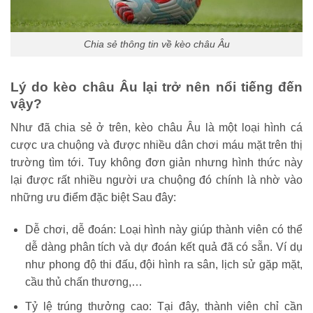
Chia sẻ thông tin về kèo châu Âu
Lý do kèo châu Âu lại trở nên nổi tiếng đến
vậy?
Như đã chia sẻ ở trên,
kèo châu Âu
là một loại hình cá
cược ưa chuộng và được nhiều dân chơi máu mặt trên thị
trường tìm tới. Tuy không đơn giản nhưng hình thức này
lại được rất nhiều người ưa chuộng đó chính là nhờ vào
những ưu điểm đặc biệt Sau đây:
Dễ chơi, dễ đoán: Loại hình này giúp thành viên có thể
dễ dàng phân tích và dự đoán kết quả đã có sẵn. Ví dụ
như phong độ thi đấu, đội hình ra sân, lịch sử gặp mặt,
cầu thủ chấn thương,…
Tỷ lệ trúng thưởng cao: Tại đây, thành viên chỉ cần