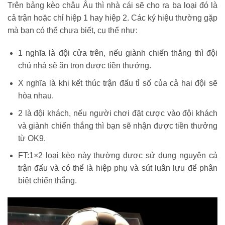
Trên bảng
kèo châu Âu
thì nhà cái sẽ cho ra ba loại đó là
cả trận hoặc chỉ hiệp 1 hay hiệp 2. Các ký hiệu thường gặp
mà bạn có thể chưa biết, cụ thể như:
1 nghĩa là đội cửa trên, nếu giành chiến thắng thì đội
chủ nhà sẽ ăn trọn được tiền thưởng.
X nghĩa là khi kết thúc trận đấu tỉ số của cả hai đội sẽ
hòa nhau.
2 là đội khách, nếu người chơi đặt cược vào đội khách
và giành chiến thắng thì bạn sẽ nhận được tiền thưởng
từ OK9.
FT:1×2 loại kèo này thường được sử dụng nguyên cả
trận đấu và có thể là hiệp phụ và sút luân lưu để phân
biệt chiến thắng.