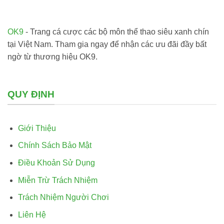
OK9
- Trang cá cược các bộ môn thể thao siêu xanh chín
tại Việt Nam. Tham gia ngay để nhận các ưu đãi đầy bất
ngờ từ thương hiệu OK9.
QUY ĐỊNH
Giới Thiệu
Chính Sách Bảo Mật
Điều Khoản Sử Dụng
Miễn Trừ Trách Nhiệm
Trách Nhiệm Người Chơi
Liên Hệ