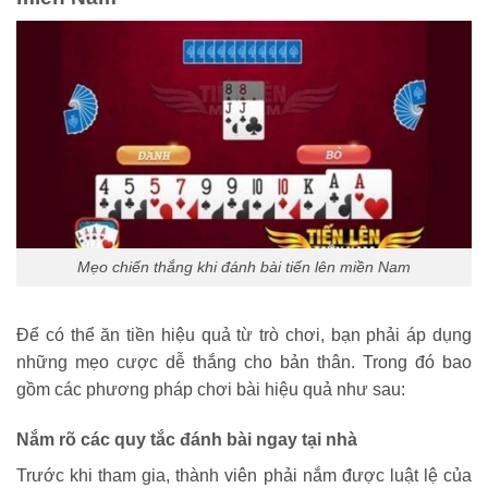
Mẹo chiến thắng khi đánh bài tiến lên miền Nam
Để có thể ăn tiền hiệu quả từ trò chơi, bạn phải áp dụng
những mẹo cược dễ thắng cho bản thân. Trong đó bao
gồm các phương pháp chơi bài hiệu quả như sau:
Nắm rõ các quy tắc đánh bài ngay tại nhà
Trước khi tham gia, thành viên phải nắm được luật lệ của