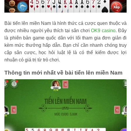
Bài tiến lên miền Nam
là hình thức cá cược quen thuộc và
được nhiều người yêu thích tại sân chơi
OK9 casino
. Đây
là phiên bản game quốc dân với lối tham gia đơn giản đi
kèm mức thưởng hấp dẫn. Bạn chỉ cần nhanh chóng truy
cập sân cược, học hỏi luật lệ là có thể kiếm được lợi
nhuận có giá trị từ trò chơi.
Thông tin mới nhất về bài tiến lên miền Nam