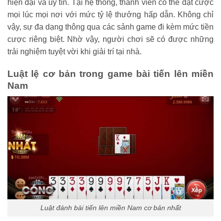
hiện đại và uy tín. Tại hệ thống, thành viên có thể đặt cược
mọi lúc mọi nơi với mức tỷ lệ thưởng hấp dẫn. Không chỉ
vậy, sự đa dạng thông qua các sảnh game đi kèm mức tiền
cược riêng biệt. Nhờ vậy, người chơi sẽ có được những
trải nghiệm tuyệt vời khi giải trí tại nhà.
Luật lệ cơ bản trong game bài tiến lên miền
Nam
Luật đánh bài tiến lên miền Nam cơ bản nhất